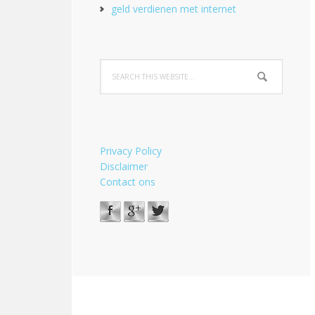
geld verdienen met internet
Privacy Policy
Disclaimer
Contact ons