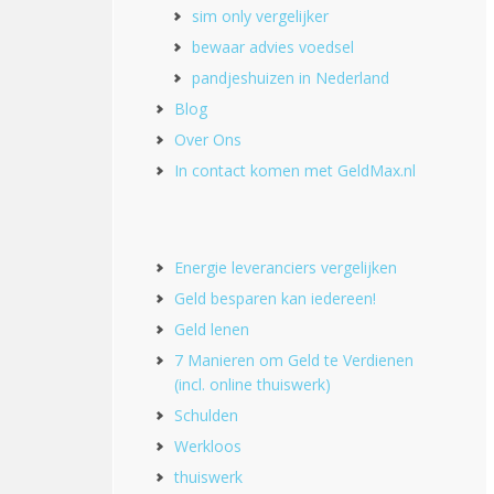
sim only vergelijker
bewaar advies voedsel
pandjeshuizen in Nederland
Blog
Over Ons
In contact komen met GeldMax.nl
Energie leveranciers vergelijken
Geld besparen kan iedereen!
Geld lenen
7 Manieren om Geld te Verdienen
(incl. online thuiswerk)
Schulden
Werkloos
thuiswerk