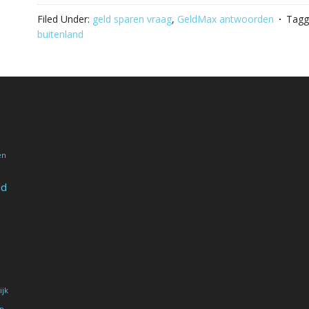
Filed Under:
geld sparen vraag
,
GeldMax antwoorden
Tagg
buitenland
en
ld
ijk