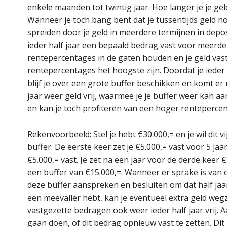
enkele maanden tot twintig jaar. Hoe langer je je gel
Wanneer je toch bang bent dat je tussentijds geld no
spreiden door je geld in meerdere termijnen in depos
ieder half jaar een bepaald bedrag vast voor meerde
rentepercentages in de gaten houden en je geld vas
rentepercentages het hoogste zijn. Doordat je ieder h
blijf je over een grote buffer beschikken en komt er 
jaar weer geld vrij, waarmee je je buffer weer kan aan
en kan je toch profiteren van een hoger renteperce
Rekenvoorbeeld: Stel je hebt €30.000,= en je wil dit v
buffer. De eerste keer zet je €5.000,= vast voor 5 jaar
€5.000,= vast. Je zet na een jaar voor de derde keer 
een buffer van €15.000,=. Wanneer er sprake is van
deze buffer aanspreken en besluiten om dat half jaa
een meevaller hebt, kan je eventueel extra geld wegz
vastgezette bedragen ook weer ieder half jaar vrij. 
gaan doen, of dit bedrag opnieuw vast te zetten. Di