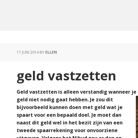
17 JUNI 2014
BY
ELLEN
geld vastzetten
Geld vastzetten is alleen verstandig wanneer je 
geld niet nodig gaat hebben. Je
zou dit
bijvoorbeeld kunnen doen met geld wat je
spaart voor een bepaald doel. Je moet dan
naast dit geld wel in het bezit zijn van een
tweede spaarrekening voor onvoorziene