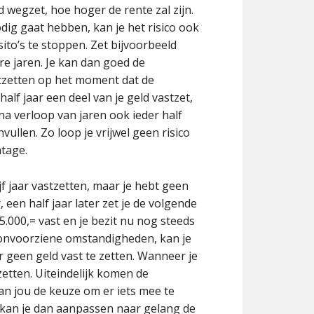
d wegzet, hoe hoger de rente zal zijn.
dig gaat hebben, kan je het risico ook
ito’s te stoppen. Zet bijvoorbeeld
re jaren. Je kan dan goed de
tzetten op het moment dat de
alf jaar een deel van je geld vastzet,
na verloop van jaren ook ieder half
vullen. Zo loop je vrijwel geen risico
ntage.
ijf jaar vastzetten, maar je hebt geen
, een half jaar later zet je de volgende
€5.000,= vast en je bezit nu nog steeds
 onvoorziene omstandigheden, kan je
r geen geld vast te zetten. Wanneer je
etten. Uiteindelijk komen de
Aan jou de keuze om er iets mee te
t kan je dan aanpassen naar gelang de