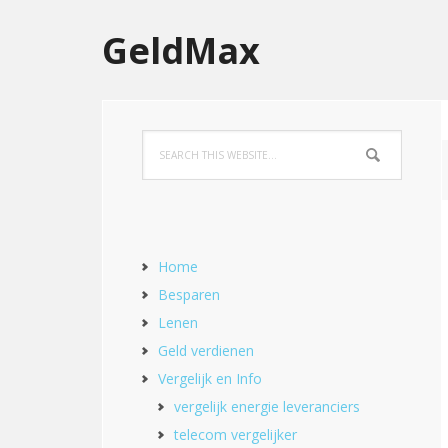
GeldMax
Home
Besparen
Lenen
Geld verdienen
Vergelijk en Info
vergelijk energie leveranciers
telecom vergelijker