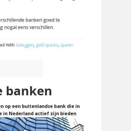
erschillende banken goed te
g nogal eens verschillen.
ed With:
beleggen
,
geld sparen
,
sparen
e banken
en op een buitenlandse bank die in
e
in Nederland actief zijn bieden