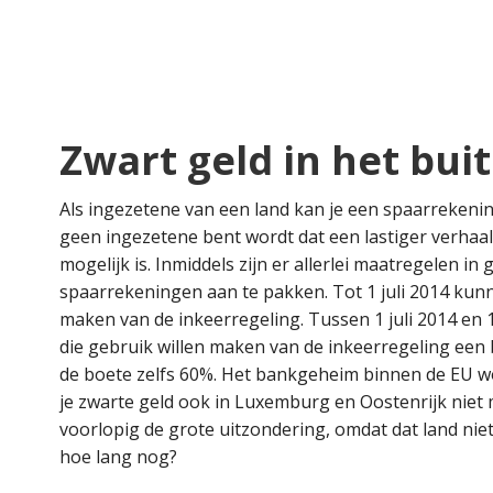
Zwart geld in het bui
Als ingezetene van een land kan je een spaarrekenin
geen ingezetene bent wordt dat een lastiger verhaal.
mogelijk is. Inmiddels zijn er allerlei maatregelen 
spaarrekeningen aan te pakken. Tot 1 juli 2014 kun
maken van de inkeerregeling. Tussen 1 juli 2014 en 1
die gebruik willen maken van de inkeerregeling een 
de boete zelfs 60%. Het bankgeheim binnen de EU w
je zwarte geld ook in Luxemburg en Oostenrijk niet me
voorlopig de grote uitzondering, omdat dat land niet
hoe lang nog?