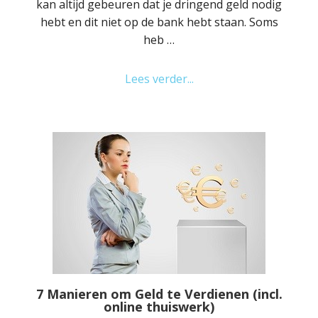
kan altijd gebeuren dat je dringend geld nodig
hebt en dit niet op de bank hebt staan. Soms
heb …
Lees verder...
7 Manieren om Geld te Verdienen (incl.
online thuiswerk)