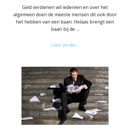
Geld verdienen wil iedereen en over het
algemeen doen de meeste mensen dit ook door
het hebben van een baan. Helaas brengt een
baan bij de …
Lees verder...