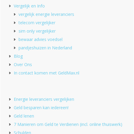
Vergelijk en Info
vergelijk energie leveranciers
telecom vergelijker
sim only vergelijker
bewaar advies voedsel
pandjeshuizen in Nederland
Blog
Over Ons
In contact komen met GeldMax.nl
Energie leveranciers vergelijken
Geld besparen kan iedereen!
Geld lenen
7 Manieren om Geld te Verdienen (incl. online thuiswerk)
Schulden