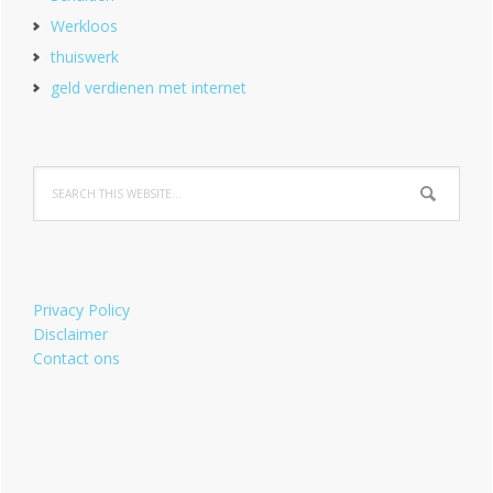
Werkloos
thuiswerk
geld verdienen met internet
Privacy Policy
Disclaimer
Contact ons