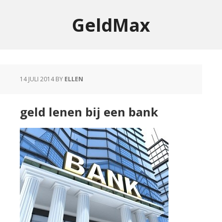
GeldMax
14 JULI 2014
BY
ELLEN
geld lenen bij een bank