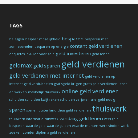
TAGS
besparen
beleggen
bespaar mogelijkheid
besparen met
contant geld verdienen
zonnepanelen
besparen op energie
geld investeren
enquetes invullen voor geld
geld lenen
geld verdienen
geldmax
geld sparen
geld verdienen met internet
geld verdienen op
internet
geld verdubbelen
gratis geld krijgen
gratis geld verdienen
leren
online geld verdienen
en werken
makkelijk thuiswerk
schulden
schulden kwijt raken
schulden verjaren
snel geld nodig
thuiswerk
sparen
sparen buitenland
thuis geld verdienen
vandaag geld lenen
thuiswerk informatie
tuiswerk
veel geld
besparen
waarde geld
waarde gulden
waarde munten
werk vinden
werk
zoeken
zonder diploma geld verdienen