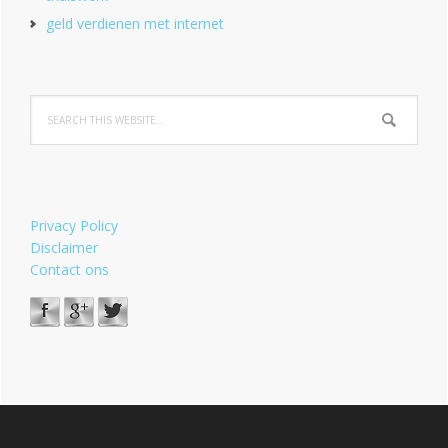
geld verdienen met internet
Privacy Policy
Disclaimer
Contact ons