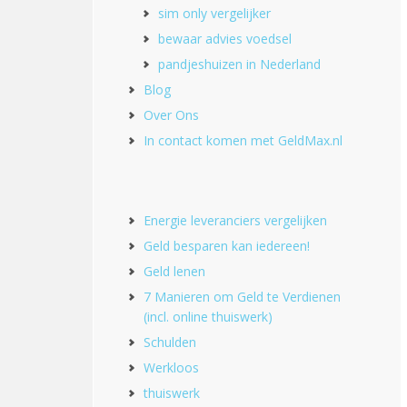
sim only vergelijker
bewaar advies voedsel
pandjeshuizen in Nederland
Blog
Over Ons
In contact komen met GeldMax.nl
Energie leveranciers vergelijken
Geld besparen kan iedereen!
Geld lenen
7 Manieren om Geld te Verdienen
(incl. online thuiswerk)
Schulden
Werkloos
thuiswerk