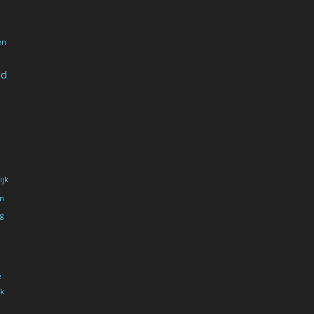
en
ld
ijk
en
ig
e
k