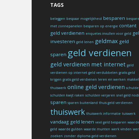
TAGS
besparen
beleggen
bespaar mogelijkheid
bespar
contant
met zonnepanelen
besparen op energie
geld verdienen
ge
enquetes invullen voor geld
geldmax
investeren
geld
geld lenen
geld verdienen
sparen
geld verdienen met internet
geld
verdienen op internet
geld verdubbelen
gratis geld
krijgen
gratis geld verdienen
leren en werken
makkel
online geld verdienen
thuiswerk
schuld
schulden kwijt raken
schulden verjaren
snel geld nod
sparen
sparen buitenland
thuis geld verdienen
thuiswerk
thuiswerk informatie
tuiswerk
vandaag geld lenen
veel geld besparen
waard
geld
waarde gulden
waarde munten
werk vinden
wer
zoeken
zonder diploma geld verdienen