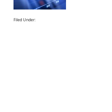
Filed Under: