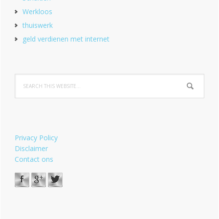
Werkloos
thuiswerk
geld verdienen met internet
Privacy Policy
Disclaimer
Contact ons