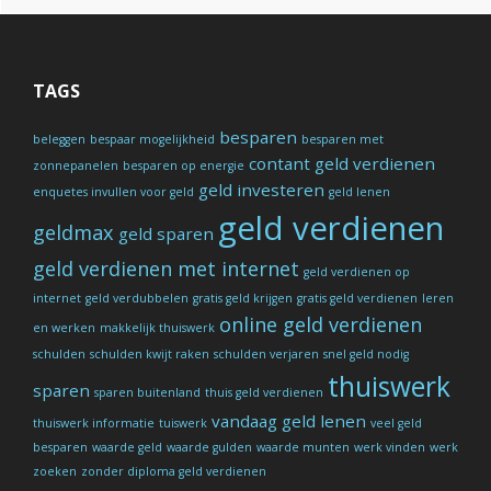
TAGS
besparen
beleggen
bespaar mogelijkheid
besparen met
contant geld verdienen
zonnepanelen
besparen op energie
geld investeren
enquetes invullen voor geld
geld lenen
geld verdienen
geldmax
geld sparen
geld verdienen met internet
geld verdienen op
internet
geld verdubbelen
gratis geld krijgen
gratis geld verdienen
leren
online geld verdienen
en werken
makkelijk thuiswerk
schulden
schulden kwijt raken
schulden verjaren
snel geld nodig
thuiswerk
sparen
sparen buitenland
thuis geld verdienen
vandaag geld lenen
thuiswerk informatie
tuiswerk
veel geld
besparen
waarde geld
waarde gulden
waarde munten
werk vinden
werk
zoeken
zonder diploma geld verdienen