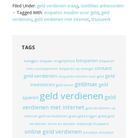
Filed Under:
geld verdienen vraag
,
GeldMax antwoorden
Tagged With:
enquetes invullen voor geld
,
geld
verdienen
,
geld verdienen met internet
,
thuiswerk
TAGS
besparen
beleggen
bespaar mogelijkheid
besparen
contant
met zonnepanelen
besparen op energie
geld verdienen
geld
enquetes invullen voor geld
geldmax
investeren
geld
geld lenen
geld verdienen
geld
sparen
verdienen met internet
geld verdienen op
internet
geld verdubbelen
gratis geld krijgen
gratis geld
verdienen
leren en werken
makkelijk thuiswerk
online geld verdienen
schulden
schulden