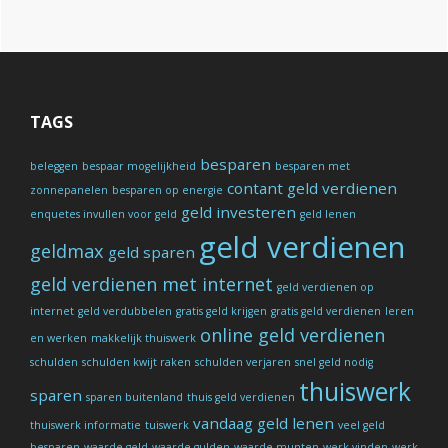
TAGS
besparen
beleggen
bespaar mogelijkheid
besparen met
contant geld verdienen
zonnepanelen
besparen op energie
geld investeren
enquetes invullen voor geld
geld lenen
geld verdienen
geldmax
geld sparen
geld verdienen met internet
geld verdienen op
internet
geld verdubbelen
gratis geld krijgen
gratis geld verdienen
leren
online geld verdienen
en werken
makkelijk thuiswerk
schulden
schulden kwijt raken
schulden verjaren
snel geld nodig
thuiswerk
sparen
sparen buitenland
thuis geld verdienen
vandaag geld lenen
thuiswerk informatie
tuiswerk
veel geld
besparen
waarde geld
waarde gulden
waarde munten
werk vinden
werk