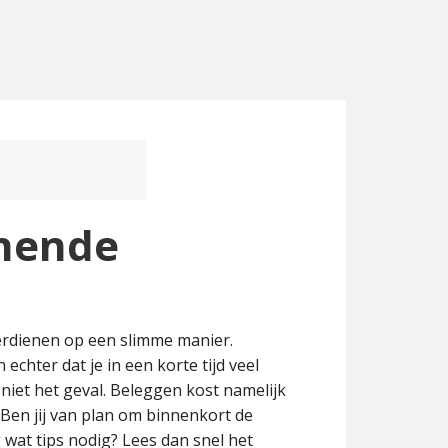
nnende
verdienen op een slimme manier.
chter dat je in een korte tijd veel
r niet het geval. Beleggen kost namelijk
. Ben jij van plan om binnenkort de
 wat tips nodig? Lees dan snel het