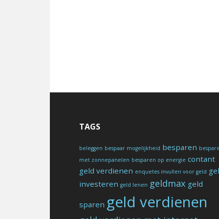
TAGS
besparen
beleggen
bespaar mogelijkheid
bespar
contant
met zonnepanelen
besparen op energie
geld verdienen
ge
enquetes invullen voor geld
geldmax
investeren
geld
geld lenen
geld verdienen
sparen