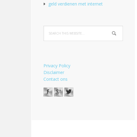
geld verdienen met internet
Privacy Policy
Disclaimer
Contact ons