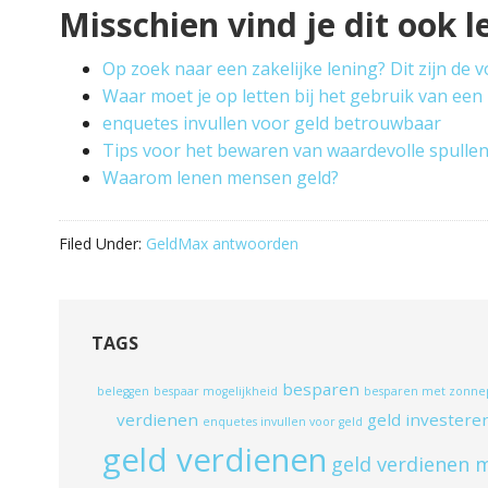
Misschien vind je dit ook l
Op zoek naar een zakelijke lening? Dit zijn de 
Waar moet je op letten bij het gebruik van een
enquetes invullen voor geld betrouwbaar
Tips voor het bewaren van waardevolle spulle
Waarom lenen mensen geld?
Filed Under:
GeldMax antwoorden
TAGS
besparen
beleggen
bespaar mogelijkheid
besparen met zonne
verdienen
geld investere
enquetes invullen voor geld
geld verdienen
geld verdienen m