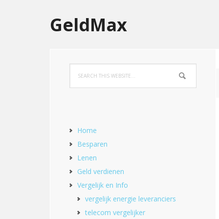
GeldMax
Home
Besparen
Lenen
Geld verdienen
Vergelijk en Info
vergelijk energie leveranciers
telecom vergelijker