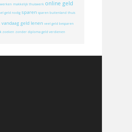
online geld
 werken
makkelijk thuiswerk
sparen
nel geld nodig
sparen buitenland
thuis
vandaag geld lenen
k
veel geld besparen
k zoeken
zonder diploma geld verdienen