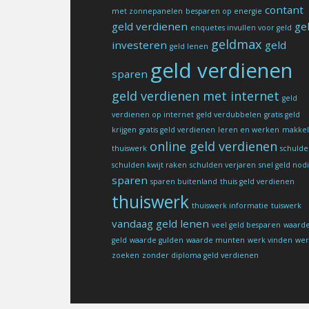
contant
met zonnepanelen
besparen op energie
geld verdienen
ge
enquetes invullen voor geld
geldmax
investeren
geld
geld lenen
geld verdienen
sparen
geld verdienen met internet
geld
verdienen op internet
geld verdubbelen
gratis geld
krijgen
gratis geld verdienen
leren en werken
makkel
online geld verdienen
thuiswerk
schuld
schulden kwijt raken
schulden verjaren
snel geld nod
sparen
sparen buitenland
thuis geld verdienen
thuiswerk
thuiswerk informatie
tuiswerk
vandaag geld lenen
veel geld besparen
waard
geld
waarde gulden
waarde munten
werk vinden
wer
zoeken
zonder diploma geld verdienen