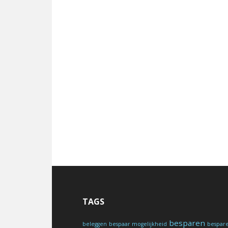
TAGS
besparen
beleggen
bespaar mogelijkheid
bespar