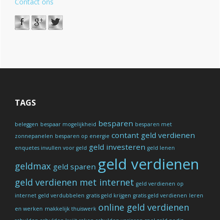
Contact ons
TAGS
besparen
beleggen
bespaar mogelijkheid
besparen met
contant geld verdienen
zonnepanelen
besparen op energie
geld investeren
enquetes invullen voor geld
geld lenen
geld verdienen
geldmax
geld sparen
geld verdienen met internet
geld verdienen op
internet
geld verdubbelen
gratis geld krijgen
gratis geld verdienen
leren
online geld verdienen
en werken
makkelijk thuiswerk