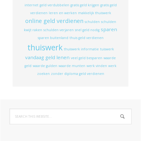
internet
geld verdubbelen
gratis geld krijgen
gratis geld
verdienen
leren en werken
makkelijk thuiswerk
online geld verdienen
schulden
schulden
sparen
kwijt raken
schulden verjaren
snel geld nodig
sparen buitenland
thuis geld verdienen
thuiswerk
thuiswerk informatie
tuiswerk
vandaag geld lenen
veel geld besparen
waarde
geld
waarde gulden
waarde munten
werk vinden
werk
zoeken
zonder diploma geld verdienen