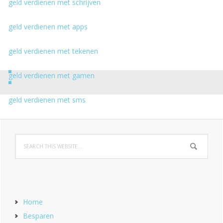
geld verdienen met schrijven
geld verdienen met apps
geld verdienen met tekenen
geld verdienen met gamen
geld verdienen met sms
Home
Besparen