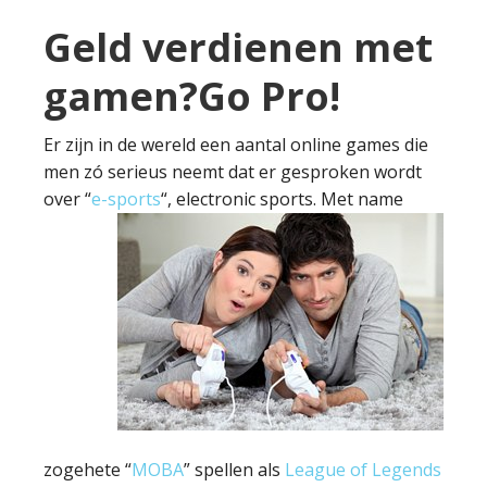
Geld verdienen met
gamen?Go Pro!
Er zijn in de wereld een aantal online games die
men zó serieus neemt dat er gesproken wordt
over “
e-sports
“, electronic sports. Met
name
zogehete “
MOBA
” spellen als
League of Legends