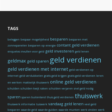
TAGS
besparen
beleggen
bespaar mogelijkheid
besparen met
contant geld verdienen
zonnepanelen
besparen op energie
geld investeren
enquetes invullen voor geld
geld lenen
geld verdienen
geldmax
geld sparen
geld verdienen met internet
geld verdienen op
internet
geld verdubbelen
gratis geld krijgen
gratis geld verdienen
leren
online geld verdienen
en werken
makkelijk thuiswerk
schulden
schulden kwijt raken
schulden verjaren
snel geld nodig
thuiswerk
sparen
sparen buitenland
thuis geld verdienen
vandaag geld lenen
thuiswerk informatie
tuiswerk
veel geld
besparen
waarde geld
waarde gulden
waarde munten
werk vinden
werk