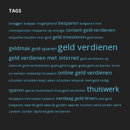
TAGS
besparen
beleggen
bespaar mogelijkheid
besparen met
contant geld verdienen
zonnepanelen
besparen op energie
geld investeren
enquetes invullen voor geld
geld lenen
geld verdienen
geldmax
geld sparen
geld verdienen met internet
geld verdienen op
internet
geld verdubbelen
gratis geld krijgen
gratis geld verdienen
leren
online geld verdienen
en werken
makkelijk thuiswerk
schulden
schulden kwijt raken
schulden verjaren
snel geld nodig
thuiswerk
sparen
sparen buitenland
thuis geld verdienen
vandaag geld lenen
thuiswerk informatie
tuiswerk
veel geld
besparen
waarde geld
waarde gulden
waarde munten
werk vinden
werk
zoeken
zonder diploma geld verdienen