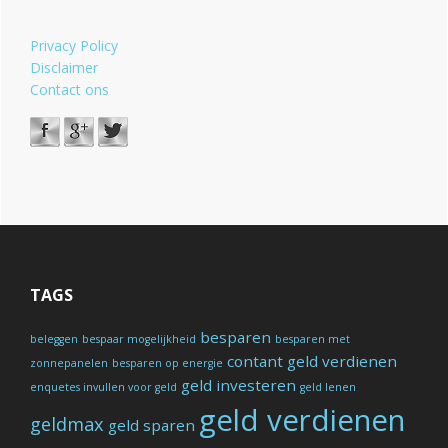
Privacy Policy
Disclaimer
Contact ons
TAGS
besparen
beleggen
bespaar mogelijkheid
besparen met
contant geld verdienen
zonnepanelen
besparen op energie
geld investeren
enquetes invullen voor geld
geld lenen
geld verdienen
geldmax
geld sparen